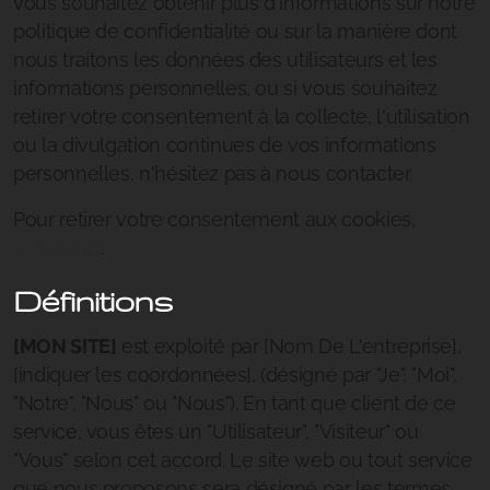
vous souhaitez obtenir plus d'informations sur notre
politique de confidentialité ou sur la manière dont
nous traitons les données des utilisateurs et les
informations personnelles, ou si vous souhaitez
retirer votre consentement à la collecte, l'utilisation
ou la divulgation continues de vos informations
personnelles, n'hésitez pas à nous contacter.
Pour retirer votre consentement aux cookies,
cliquez ici
.
Définitions
[MON SITE]
est exploité par [Nom De L'entreprise],
[indiquer les coordonnées], (désigné par "Je", "Moi",
"Notre", "Nous" ou "Nous"). En tant que client de ce
service, vous êtes un "Utilisateur", "Visiteur" ou
"Vous" selon cet accord. Le site web ou tout service
que nous proposons sera désigné par les termes