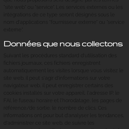
"site web" ou "service". Les services externes ou les
intégrations de ce type seront désignés sous le
nom d'applications "fournisseur externe" ou "service
externe".
Données que nous collectons
Suivant les procédures standard d'utilisation des
fichiers journaux, ces fichiers enregistrent
automatiquement les visites lorsque vous visitez le
site web, il peut s'agir d'informations sur votre
navigateur web, il peut enregistrer certains des
cookies installés sur votre appareil, l'adresse IP, le
FAI, le fuseau horaire et l'horodatage, les pages de
référence/de sortie, le nombre de clics. Ces
informations ont pour but d'analyser les tendances,
d'administrer ce site web, de suivre les