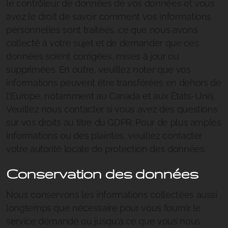
le contrôleur de données de vos données et vous
avez le droit de savoir comment vos informations
personnelles sont traitées, ce que nous avons
collecté à votre sujet et de demander que ces
données soient corrigées, mises à jour ou
supprimées. En outre, veuillez noter que vos
informations peuvent être transférées en dehors de
l'Europe, notamment au Canada et aux États-Unis.
Veuillez nous contacter si vous avez des questions
sur vos droits au titre du GDPR. Pour de plus amples
informations ou des plaintes, veuillez contacter
votre autorité locale de protection des données.
Conservation des données
Nous conservons les informations collectées aussi
longtemps que nécessaire pour vous fournir le
service demandé ou jusqu'à ce que vous nous