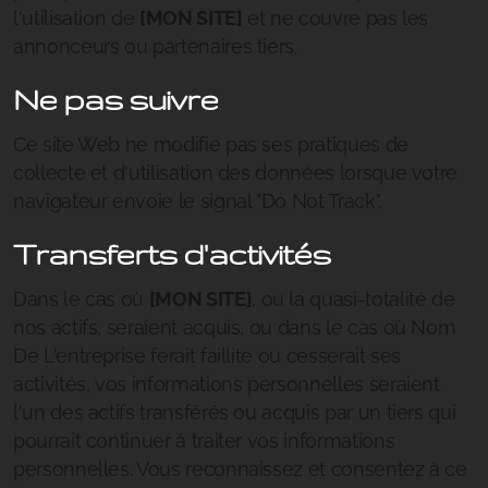
l'utilisation de
[MON SITE]
et ne couvre pas les
annonceurs ou partenaires tiers.
Ne pas suivre
Ce site Web ne modifie pas ses pratiques de
collecte et d'utilisation des données lorsque votre
navigateur envoie le signal "Do Not Track".
Transferts d'activités
Dans le cas où
[MON SITE]
, ou la quasi-totalité de
nos actifs, seraient acquis, ou dans le cas où Nom
De L'entreprise ferait faillite ou cesserait ses
activités, vos informations personnelles seraient
l'un des actifs transférés ou acquis par un tiers qui
pourrait continuer à traiter vos informations
personnelles. Vous reconnaissez et consentez à ce