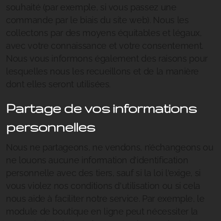
souhaité (par exemple, si vous passez une
commande par le biais du site web). Nous les
collectons par des moyens équitables et légaux,
avec votre connaissance et votre consentement.
Nous vous informons également des raisons pour
lesquelles nous les recueillons et de la manière
dont elles seront utilisées.
Partage de vos informations
personnelles
Nous ne partageons, ne vendons, n’échangeons ou
ne louons aucune information d'identification
personnelle avec des tiers, sauf si la loi l'exige, si
vous violez nos conditions d'utilisation ou si cela
nous aide à faciliter notre service. Par exemple, le
module de boutique en ligne peut nécessiter la