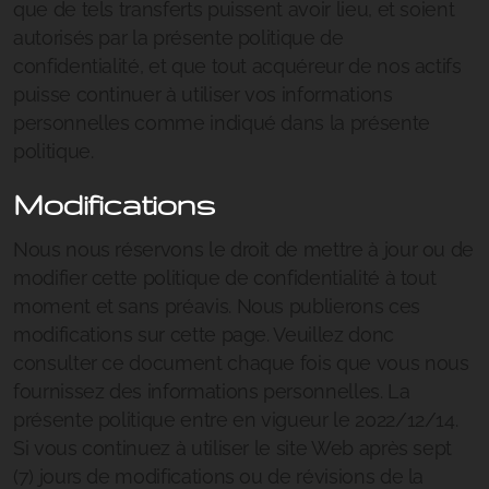
que de tels transferts puissent avoir lieu, et soient
autorisés par la présente politique de
confidentialité, et que tout acquéreur de nos actifs
puisse continuer à utiliser vos informations
personnelles comme indiqué dans la présente
politique.
Modifications
Nous nous réservons le droit de mettre à jour ou de
modifier cette politique de confidentialité à tout
moment et sans préavis. Nous publierons ces
modifications sur cette page. Veuillez donc
consulter ce document chaque fois que vous nous
fournissez des informations personnelles. La
présente politique entre en vigueur le 2022/12/14.
Si vous continuez à utiliser le site Web après sept
(7) jours de modifications ou de révisions de la