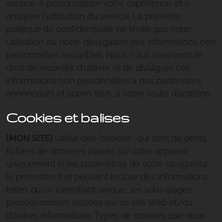
service, à personnaliser votre expérience et à
analyser l'utilisation du service. La présente
politique de confidentialité ne limite pas notre
utilisation ou notre divulgation des informations non
personnelles recueillies. Nous nous réservons le
droit de recueillir, d'utiliser et de divulguer ces
informations non personnelles à nos partenaires,
annonceurs et autres tiers, à notre seule discrétion.
Cookies et balises
[MON SITE]
utilise des "cookies", qui sont de petits
fichiers de données placés sur votre appareil
uniquement si les paramètres de votre navigateur
le permettent et peuvent inclure des informations
telles qu'un identifiant unique, les sous-pages
précédemment visitées sur ce site Web et/ou
d'autres informations. Types de cookies que nous