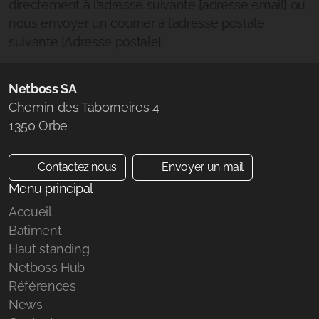
directement à l’adresse suivante [adresse email] ou
nous envoyer un courrier à l’adresse postale
suivante [Adresse postale].
Netboss SA
Chemin des Taborneires 4
1350 Orbe
Contactez nous
Envoyer un mail
Menu principal
Accueil
Batiment
Haut standing
Netboss Hub
Références
News