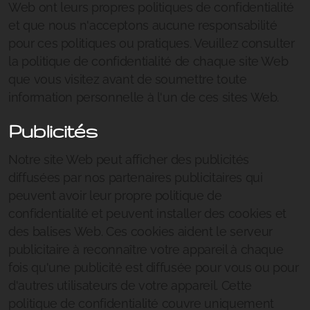
Web ont leurs propres politiques de confidentialité
et que nous n'acceptons aucune responsabilité
pour ces politiques ou pratiques. Veuillez consulter
la politique de confidentialité de chaque site Web
que vous visitez avant de soumettre toute
information personnelle à l'un de ces sites Web.
Publicités
Notre site Web peut afficher des publicités
diffusées par nos partenaires publicitaires qui
peuvent avoir leur propre politique de
confidentialité et peuvent installer des cookies et
des balises Web. Ces cookies aident le serveur
publicitaire à reconnaître votre appareil à chaque
fois qu'une publicité est diffusée pour vous ou pour
d'autres utilisateurs de votre appareil. Cette
politique de confidentialité couvre uniquement