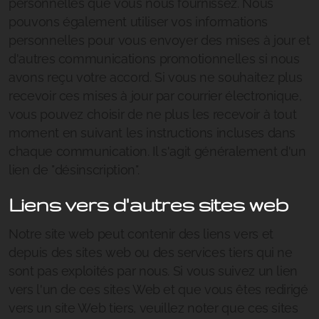
personnelles que vous nous fournissez. Nous
pouvons également utiliser vos informations
personnelles pour vous envoyer des mises à jour et
d'autres communications promotionnelles si nous
avons reçu votre accord. Si vous ne souhaitez plus
recevoir ces mises à jour par courrier électronique,
vous pouvez choisir de ne plus les recevoir à tout
moment en suivant les instructions incluses dans
chaque communication. Il s'agit généralement d'un
lien de "désinscription".
Liens vers d'autres sites web
Notre site web peut contenir des liens vers et
depuis des sites web ou des services tiers qui ne
sont pas exploités par nous. Si vous suivez un lien
vers l'un de ces sites Web et que vous êtes redirigé
vers un site Web tiers, veuillez noter que ces sites